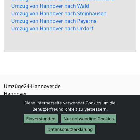
Umzug von Hannover nach Wald
Umzug von Hannover nach Steinhausen
Umzug von Hannover nach Payerne
Umzug von Hannover nach Urdorf
Umzüge24-Hannover.de
Hannover
Diese Internetseite verwendet Cookies um die
Tel.:
01579-2482312
Benutzerfreundlichkeit zu verbessern.
E-Mail:
info@umzuege24-hannover.de
Einverstanden
Nur notwendige Cookies
Datenschutzerklärung
Öffnungszeiten:
Mo - Sa: 07:00 - 18:00 Uhr