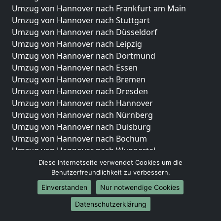
Umzug von Hannover nach Frankfurt am Main
Umzug von Hannover nach Stuttgart
Umzug von Hannover nach Düsseldorf
Umzug von Hannover nach Leipzig
Umzug von Hannover nach Dortmund
Umzug von Hannover nach Essen
Umzug von Hannover nach Bremen
Umzug von Hannover nach Dresden
Umzug von Hannover nach Hannover
Umzug von Hannover nach Nürnberg
Umzug von Hannover nach Duisburg
Umzug von Hannover nach Bochum
Umzug von Hannover nach Wuppertal
Umzug von Hannover nach Bielefeld
Diese Internetseite verwendet Cookies um die
Benutzerfreundlichkeit zu verbessern.
Umzug von Hannover nach Bonn
Umzug von Hannover nach Münster
Einverstanden
Nur notwendige Cookies
Internationale-Umzüge
Datenschutzerklärung