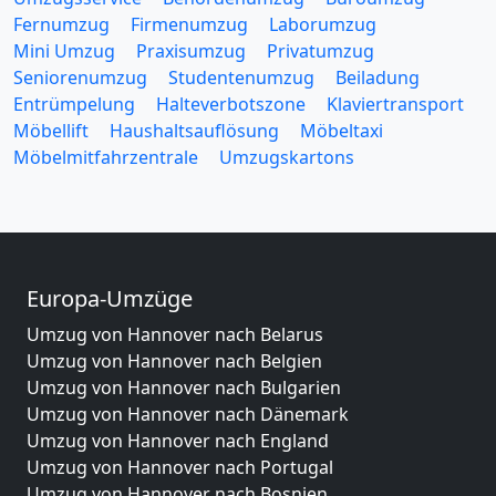
Fernumzug
Firmenumzug
Laborumzug
Mini Umzug
Praxisumzug
Privatumzug
Seniorenumzug
Studentenumzug
Beiladung
Entrümpelung
Halteverbotszone
Klaviertransport
Möbellift
Haushaltsauflösung
Möbeltaxi
Möbelmitfahrzentrale
Umzugskartons
Europa-Umzüge
Umzug von Hannover nach Belarus
Umzug von Hannover nach Belgien
Umzug von Hannover nach Bulgarien
Umzug von Hannover nach Dänemark
Umzug von Hannover nach England
Umzug von Hannover nach Portugal
Umzug von Hannover nach Bosnien