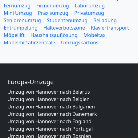
Fernumzug
Firmenumzug
Laborumzug
Mini Umzug
Praxisumzug
Privatumzug
Seniorenumzug
Studentenumzug
Beiladung
Entrümpelung
Halteverbotszone
Klaviertransport
Möbellift
Haushaltsauflösung
Möbeltaxi
Möbelmitfahrzentrale
Umzugskartons
Europa-Umzüge
Umzug von Hannover nach Belarus
Umzug von Hannover nach Belgien
Umzug von Hannover nach Bulgarien
Umzug von Hannover nach Dänemark
Umzug von Hannover nach England
Umzug von Hannover nach Portugal
Umzug von Hannover nach Bosnien