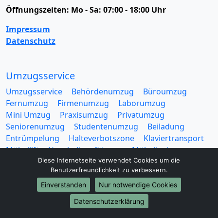
Öffnungszeiten:
Mo - Sa: 07:00 - 18:00 Uhr
Impressum
Datenschutz
Umzugsservice
Umzugsservice
Behördenumzug
Büroumzug
Fernumzug
Firmenumzug
Laborumzug
Mini Umzug
Praxisumzug
Privatumzug
Seniorenumzug
Studentenumzug
Beiladung
Entrümpelung
Halteverbotszone
Klaviertransport
Möbellift
Haushaltsauflösung
Möbeltaxi
Diese Internetseite verwendet Cookies um die
Möbelmitfahrzentrale
Umzugskartons
Benutzerfreundlichkeit zu verbessern.
Einverstanden
Nur notwendige Cookies
Datenschutzerklärung