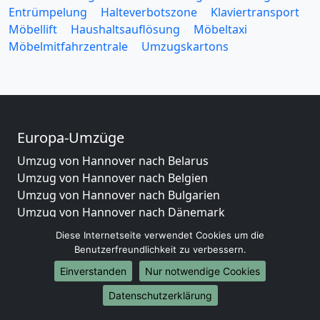
Entrümpelung
Halteverbotszone
Klaviertransport
Möbellift
Haushaltsauflösung
Möbeltaxi
Möbelmitfahrzentrale
Umzugskartons
Europa-Umzüge
Umzug von Hannover nach Belarus
Umzug von Hannover nach Belgien
Umzug von Hannover nach Bulgarien
Umzug von Hannover nach Dänemark
Umzug von Hannover nach England
Diese Internetseite verwendet Cookies um die
Umzug von Hannover nach Portugal
Benutzerfreundlichkeit zu verbessern.
Umzug von Hannover nach Bosnien
Einverstanden
Nur notwendige Cookies
und Herzegowina
Datenschutzerklärung
Umzug von Hannover nach Irland
Umzug von Hannover nach Lettland