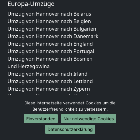
Europa-Umzüge
Umzug von Hannover nach Belarus
Umzug von Hannover nach Belgien
Umzug von Hannover nach Bulgarien
Umzug von Hannover nach Dänemark
Umzug von Hannover nach England
Umzug von Hannover nach Portugal
Umzug von Hannover nach Bosnien
und Herzegowina
Umzug von Hannover nach Irland
Umzug von Hannover nach Lettland
Umzug von Hannover nach Zypern
Umzug von Hannover nach Kroatien
Diese Internetseite verwendet Cookies um die
Umzug von Hannover nach Estland
Benutzerfreundlichkeit zu verbessern.
Umzug von Hannover nach Finnland
Umzug von Hannover nach Frankreich
Einverstanden
Nur notwendige Cookies
Umzug von Hannover nach Griechenland
Datenschutzerklärung
Umzug von Hannover nach Italien